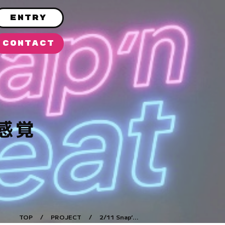
ENTRY
CONTACT
新感覚
TOP
/
PROJECT
/
2/11 Snap’...