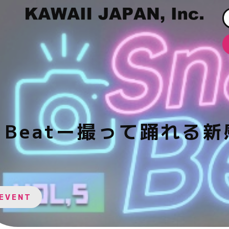
’n Beatー撮って踊れる
#EVENT