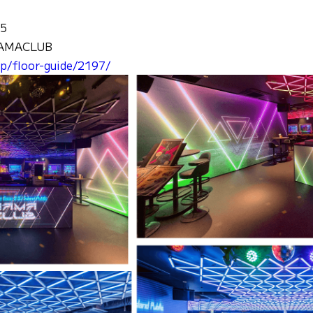
5
MACLUB
p/floor-guide/2197/