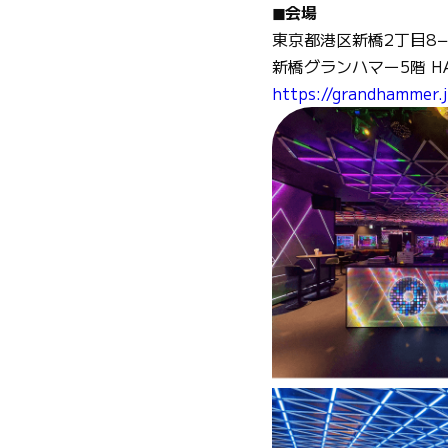
◼︎会場
東京都港区新橋2丁目8−
新橋グランハマー5階 HA
https://grandhammer.j