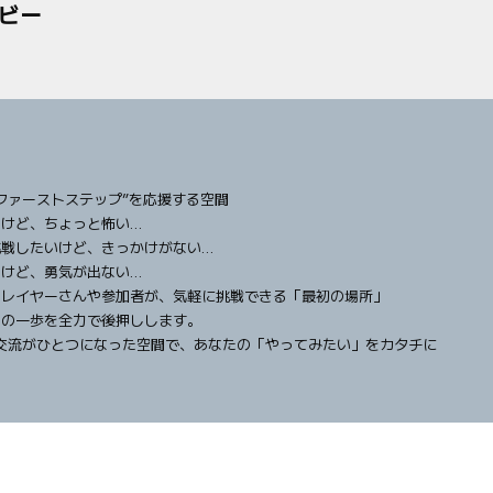
ナビー
ファーストステップ”を応援する空間
るけど、ちょっと怖い…
挑戦したいけど、きっかけがない…
るけど、勇気が出ない…
たレイヤーさんや参加者が、気軽に挑戦できる「最初の場所」
その一歩を全力で後押しします。
 × 交流がひとつになった空間で、あなたの「やってみたい」をカタチに