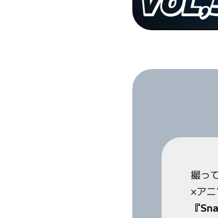
撮っ
×アニ
『Sna