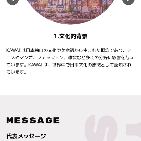
1.文化的背景
K
KAWAIIは日本独自の文化や美意識から生まれた概念であり、ア
K
ニメやマンガ、ファッション、雑貨など多くの分野に影響を与え
る
ています。KAWAIIは、世界中で日本文化の象徴として認知され
す
ています。
MESSAGE
代表メッセージ