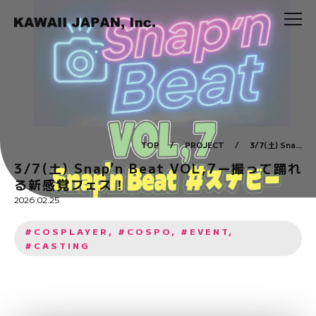
TOP
/
PROJECT
/
3/7(土) Sna...
3/7(土) Snap’n Beat VOL,7ー撮って踊れ
る新感覚フェス！
2026.02.25
#COSPLAYER, #COSPO, #EVENT,
#CASTING