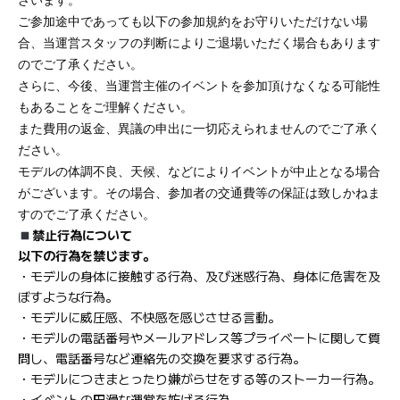
ざいます。
ご参加途中であっても以下の参加規約をお守りいただけない場
合、当運営スタッフの判断によりご退場いただく場合もあります
のでご了承ください。
さらに、今後、当運営主催のイベントを参加頂けなくなる可能性
もあることをご理解ください。
また費用の返金、異議の申出に一切応えられませんのでご了承く
ださい。
モデルの体調不良、天候、などによりイベントが中止となる場合
がございます。その場合、参加者の交通費等の保証は致しかねま
すのでご了承ください。
禁止行為について
以下の行為を禁じます。
・モデルの身体に接触する行為、及び迷惑行為、身体に危害を及
ぼすような行為。
・モデルに威圧感、不快感を感じさせる言動。
・モデルの電話番号やメールアドレス等プライベートに関して質
問し、電話番号など連絡先の交換を要求する行為。
・モデルにつきまとったり嫌がらせをする等のストーカー行為。
・イベントの円滑な運営を妨げる行為。