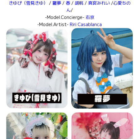
きゆぴ（雪見きゆ）
/
羅夢
/
春
/
胡桃
/
真宮みれい
/
心愛ちの
ん
/
-Model.Concierge-
右京
-Model.Artist-
Riri Casablanca