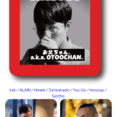
kzk
／
ALAIN
／
Hinami
／
Seteal•aoki
／
Yuu-Go
／
mosoup
／
Syntho