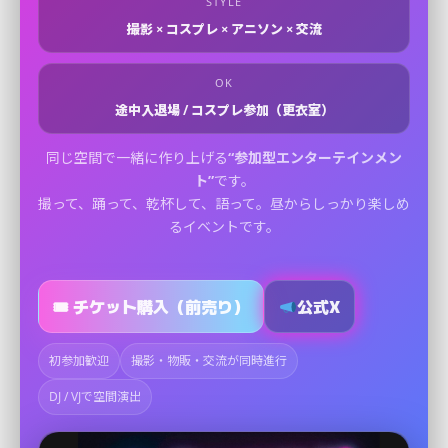
STYLE
撮影 × コスプレ × アニソン × 交流
OK
途中入退場 / コスプレ参加（更衣室）
同じ空間で一緒に作り上げる
“参加型エンターテインメン
ト”
です。
撮って、踊って、乾杯して、語って。昼からしっかり楽しめ
るイベントです。
🎟 チケット購入（前売り）
公式X
初参加歓迎
撮影・物販・交流が同時進行
DJ / VJで空間演出